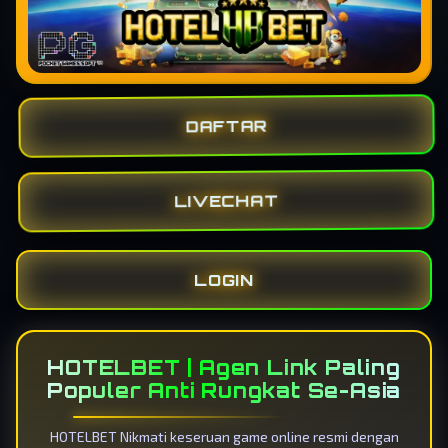
DAFTAR
LIVECHAT
LOGIN
HOTELBET | Agen Link Paling
Populer Anti Rungkat Se-Asia
HOTELBET Nikmati keseruan game online resmi dengan